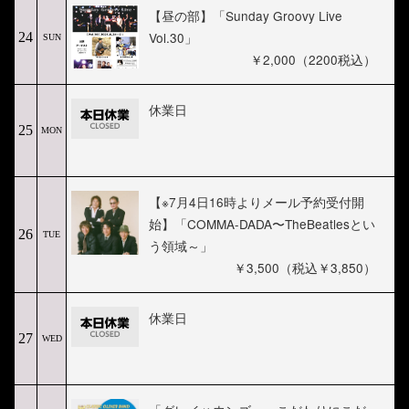
【昼の部】「Sunday Groovy Live
Vol.30」
24
SUN
￥2,000（2200税込）
休業日
25
MON
【※7月4日16時よりメール予約受付開
始】「COMMA-DADA〜TheBeatlesとい
26
TUE
う領域～」
￥3,500（税込￥3,850）
休業日
27
WED