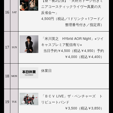
【昼・夜2公演】「天野月トーク付きミ
ニアコースティックライヴ〜真夏の大
反省会〜」
16
SAT
4,500円（税込／1ドリンク＋1フード／
整理番号付き／指定席）
「米川英之 HYbrid AOR Night」※ツイ
キャスプレミア配信有り※
17
SUN
当日予約￥4,500（税込￥4,950）予約
￥4,000（税込￥4,400）
休業日
18
MON
「ＢＣＶ LIVE」ザ・ベンチャーズ ト
リビュートバンド
19
TUE
￥3,500（税込￥3,850）