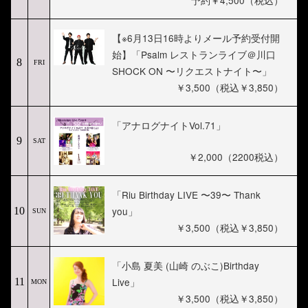
予約￥4,500（税込）
【※6月13日16時よりメール予約受付開
始】「Psalm レストランライブ＠川口
8
FRI
SHOCK ON 〜リクエストナイト〜」
￥3,500（税込￥3,850）
「アナログナイトVol.71」
9
SAT
￥2,000（2200税込）
「Riu Birthday LIVE 〜39〜 Thank
you」
10
SUN
￥3,500（税込￥3,850）
「小島 夏美 (山崎 のぶこ)Birthday
Live」
11
MON
￥3,500（税込￥3,850）