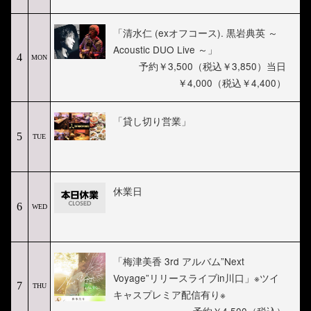
「清水仁 (exオフコース). 黒岩典英 ～
Acoustic DUO Live ～」
4
MON
予約￥3,500（税込￥3,850）当日
￥4,000（税込￥4,400）
「貸し切り営業」
5
TUE
休業日
6
WED
「梅津美香 3rd アルバム”Next
Voyage”リリースライブin川口」※ツイ
7
THU
キャスプレミア配信有り※