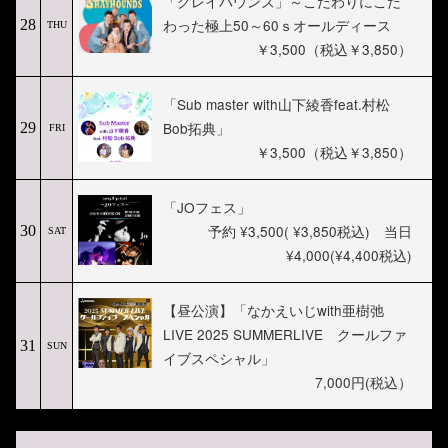
「グレイハウンズ」～こだわりにこだ
わった極上50～60ｓオールディース
28
THU
￥3,500（税込￥3,850）
「Sub master with山下綾香feat.村松
Bob拓典」
29
FRI
￥3,500（税込￥3,850）
「JOフェス」
予約 ¥3,500( ¥3,850税込) 当日
30
SAT
¥4,000(¥4,400税込)
【昼公演】「なかえいじwith亜樹弛
LIVE 2025 SUMMERLIVE クールファ
31
SUN
イブスペシャル」
7,000円(税込）