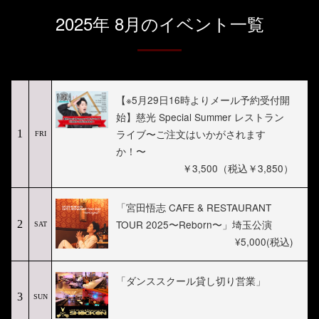
2025年 8月のイベント一覧
【※5月29日16時よりメール予約受付開
始】慈光 Special Summer レストラン
ライブ〜ご注文はいかがされます
1
FRI
か！〜
￥3,500（税込￥3,850）
「宮田悟志 CAFE & RESTAURANT
TOUR 2025〜Reborn〜」埼玉公演
2
SAT
¥5,000(税込)
「ダンススクール貸し切り営業」
3
SUN