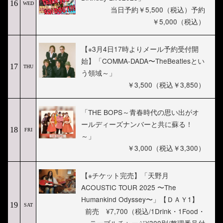
16
WED
当日予約￥5,500（税込）予約
￥5,000（税込）
【※3月4日17時よりメール予約受付開
始】「COMMA-DADA〜TheBeatlesとい
17
THU
う領域～」
￥3,500（税込￥3,850）
「THE BOPS～青春時代の思い出がオ
ールディーズナンバーと共に蘇る！
18
FRI
～」
￥3,000（税込￥3,300）
【※チケット完売】「天野月
ACOUSTIC TOUR 2025 〜The
Humankind Odyssey〜」【ＤＡＹ1】
19
SAT
前売 ¥7,700（税込/1Drink・1Food・