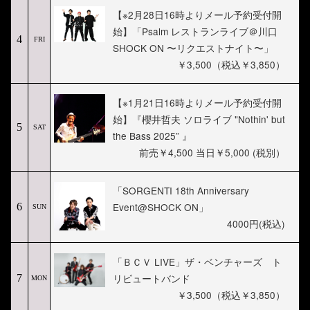
【※2月28日16時よりメール予約受付開
始】「Psalm レストランライブ＠川口
4
FRI
SHOCK ON 〜リクエストナイト〜」
￥3,500（税込￥3,850）
【※1月21日16時よりメール予約受付開
始】『櫻井哲夫 ソロライブ "Nothin' but
5
SAT
the Bass 2025” 』
前売￥4,500 当日￥5,000 (税別）
「SORGENTI 18th Anniversary
Event@SHOCK ON」
6
SUN
4000円(税込)
「ＢＣＶ LIVE」ザ・ベンチャーズ ト
リビュートバンド
7
MON
￥3,500（税込￥3,850）