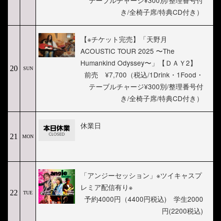
テーブルチャージ¥300別/整理番号付
き/全椅子席/特典CD付き）
【※チケット完売】「天野月
ACOUSTIC TOUR 2025 〜The
Humankind Odyssey〜」【ＤＡＹ2】
20
SUN
前売 ¥7,700（税込/1Drink・1Food・
テーブルチャージ¥300別/整理番号付
き/全椅子席/特典CD付き）
休業日
21
MON
「アンジーセッション」※ツイキャスプ
レミア配信有り※
22
TUE
予約4000円（4400円税込) 学生2000
円(2200税込)