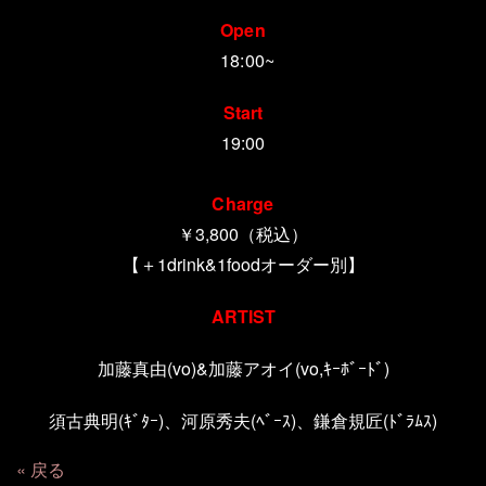
Open
18:00~
Start
19:00
Charge
￥3,800（税込）
【＋1drink&1foodオーダー別】
ARTIST
加藤真由(vo)&加藤アオイ(vo,ｷｰﾎﾞｰﾄﾞ)
須古典明(ｷﾞﾀｰ)、河原秀夫(ﾍﾞｰｽ)、鎌倉規匠(ﾄﾞﾗﾑｽ)
戻る