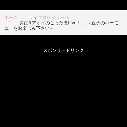
ホーム
ライブスケジュール
「真由&アオイのごった煮Live！」 ～親子のハーモ
ニーをお楽しみ下さい～
スポンサードリンク