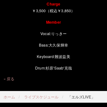
Charge
￥3,500（税込￥3,850）
Member
Vocal:りっきー
Bass:
大久保輝幸
Keyboard:
難波益美
Drum:
杉原
'Saab'
克哉
戻る
ホーム
ライブスケジュール
「エルズLIVE」