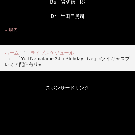
Ba 岩切信一郎
Dr 生田目勇司
戻る
ホーム
ライブスケジュール
「Yuji Namatame 34th Birthday Live」※ツイキャスプ
レミア配信有り※
スポンサードリンク