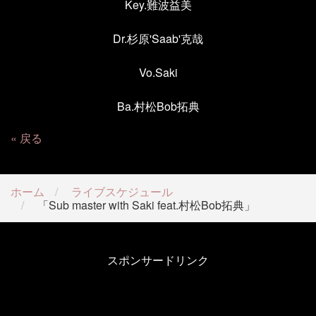
Key.難波益美
Dr.杉原'Saab'克哉
Vo.Saki
Ba.村松Bob拓典
戻る
ホーム
ライブスケジュール
「Sub master with Saki feat.村松Bob拓典」
スポンサードリンク