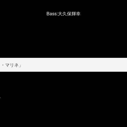
Bass:大久保輝幸
ス・マリネ」
ク