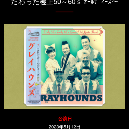
だわった極上50～60ｓ’ｵｰﾙﾃﾞｨｰｽ～
公演日
2023年5月12日