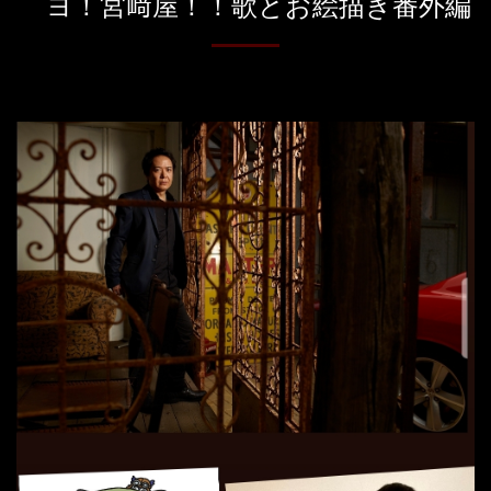
ヨ！宮﨑屋！！歌とお絵描き番外編