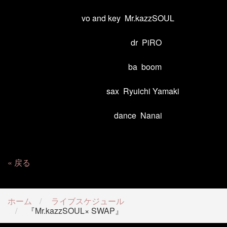
vo and key
Mr.kazzSOUL
dr
PiRO
ba
boom
sax
Ryuichi Yamaki
dance
Nanai
戻る
ホーム
ライブスケジュール
『Mr.kazzSOUL× SWAP』