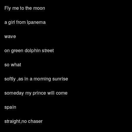
Fly me to the moon
a girl from Ipanema
wave
on green dolphin street
so what
softly ,as in a morning sunrise
someday my prince will come
spain
straight,no chaser