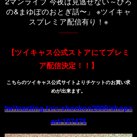
2マンライブ 今夜は見逃せない～ぴろ
の&まゆぽのおとぎ話〜」 ※ツイキャ
スプレミア配信有り！※
【ツイキャス公式ストアにてプレミ
ア配信決定！！】
こちらのツイキャス公式サイトよりチケットのお買い求
めが出来ます。
twitcasting.tv/c:shockon2009/shopc
art/107475