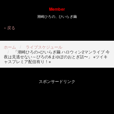
Member
潮崎ひろの、ひいらぎ繭
戻る
ホーム
ライブスケジュール
「潮崎ひろの×ひいらぎ繭 ハロウィン2マンライブ 今
夜は見逃せない～ぴろの&まゆぽのおとぎ話〜」 ※ツイキ
ャスプレミア配信有り！※
スポンサードリンク