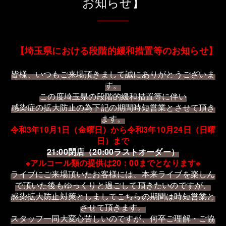
お知らせ】
【
埼玉県における段階的緩和措置等のお知らせ
】
皆様、いつもご来場頂きまして誠にありがとうございま
す。
この度埼玉県の
段階的緩和措置等
に伴い
感染症の拡大防止の為下記の期間時短営業とさせて頂き
ます。
令和3年10月1日（金曜日）から令和3年10月24日（日曜
日）まで
21:00閉店（20:00ラストオーダー）
※アルコール類の提供は20：00までとなります※
ライブにご来場頂いたお客様には、本来ライブを楽しん
で頂いた後もゆっくりと過ごして頂きたいのですが、
感染拡大防止対策としましてこちらの期間は時短営業と
させて頂きます。
スタッフ一同大変心苦しいのですが、何卒ご理解・ご協