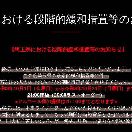
における段階的緩和措置等の
【
埼玉県における段階的緩和措置等のお知らせ
】
皆様、いつもご来場頂きまして誠にありがとうございます。
この度埼玉県の
段階的緩和措置等
に伴い
感染症の拡大防止の為下記の期間時短営業とさせて頂きます
令和3年10月1日（金曜日）から令和3年10月24日（日曜日）ま
21:00閉店（20:00ラストオーダー）
※アルコール類の提供は20：00までとなります※
お客様には、本来ライブを楽しんで頂いた後もゆっくりと過ご
拡大防止対策としましてこちらの期間は時短営業とさせて頂き
フ一同大変心苦しいのですが、何卒ご理解・ご協力をお願い致