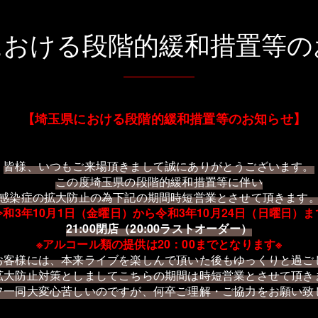
における段階的緩和措置等の
【
埼玉県における段階的緩和措置等のお知らせ
】
皆様、いつもご来場頂きまして誠にありがとうございます。
この度埼玉県の
段階的緩和措置等
に伴い
感染症の拡大防止の為下記の期間時短営業とさせて頂きます
令和3年10月1日（金曜日）から令和3年10月24日（日曜日）ま
21:00閉店（20:00ラストオーダー）
※アルコール類の提供は20：00までとなります※
お客様には、本来ライブを楽しんで頂いた後もゆっくりと過ご
拡大防止対策としましてこちらの期間は時短営業とさせて頂き
フ一同大変心苦しいのですが、何卒ご理解・ご協力をお願い致