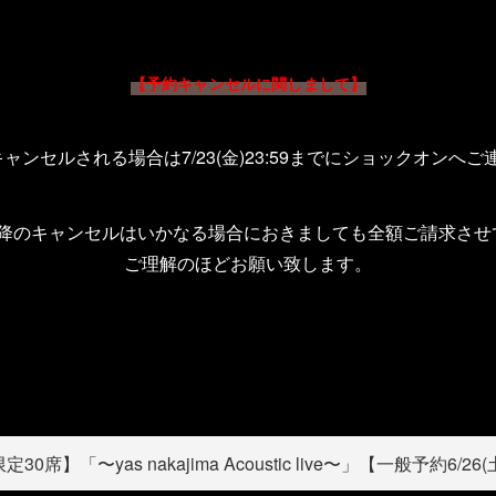
【予約キャンセルに関しまして】
キャンセルされる場合は
7/23(
金
)23:59
までにショックオンへご
降のキャンセルはいかなる場合におきましても全額ご請求させ
ご理解のほどお願い致します。
30席】「〜yas nakajima Acoustic live〜」【一般予約6/2