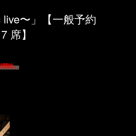
ic live〜」【一般予約
り7 席】
付開始。