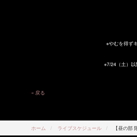
※やむを得ず
※
7/24
（土）以
戻る
ホーム
ライブスケジュール
【昼の部 限定