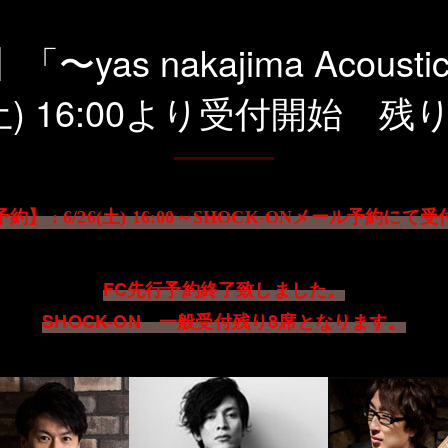
yas nakajima Acoust
(土) 16:00より受付開始 残
予約】
土
～
メール予約にて受
: 6/26(
) 16:00
SHOCK-ON
FC先行予約終了致しました。
SHOCK-ON 一般受付残り8席となります。