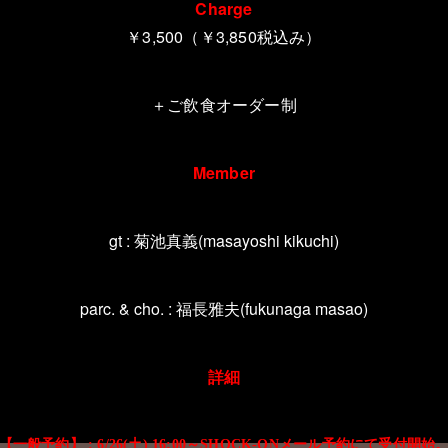
Charge
￥3,500（
￥3,850
税込み）
＋ご飲食オーダー制
Member
gt :
菊池真義
(masayoshi kikuchi)
parc. & cho. :
福長雅夫
(fukunaga masao)
詳細
【一般予約】
土
～
メール予約にて受付開始
: 6/26(
) 16:00
SHOCK-ON