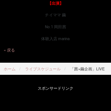
【出演】
チイママ 繭
No.1 岡田茜
体験入店 marina
戻る
ホーム
ライブスケジュール
「茜×繭企画」LIVE
スポンサードリンク