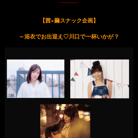
【茜×繭スナック企画】
説明:
～浴衣でお出迎え♡
川口で一杯いかが？