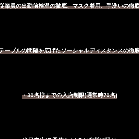
従業員の出勤前検温の徹底、マスク着用、手洗いの徹
テーブルの間隔を広げたソーシャルディスタンスの徹
・
名様までの入店制限
通常時
名
30
(
70
)