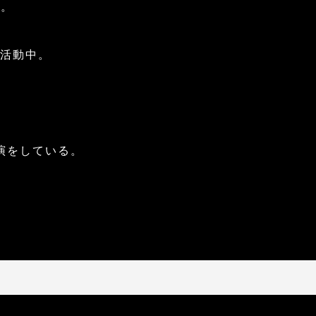
へ。
ブ活動中。
演をしている。