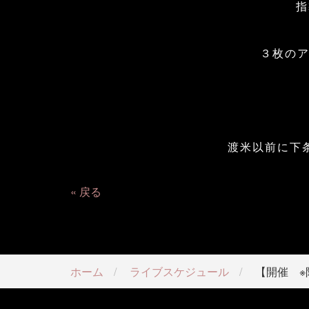
指
３枚のア
渡米以前に下
戻る
ホーム
ライブスケジュール
【開催 ※