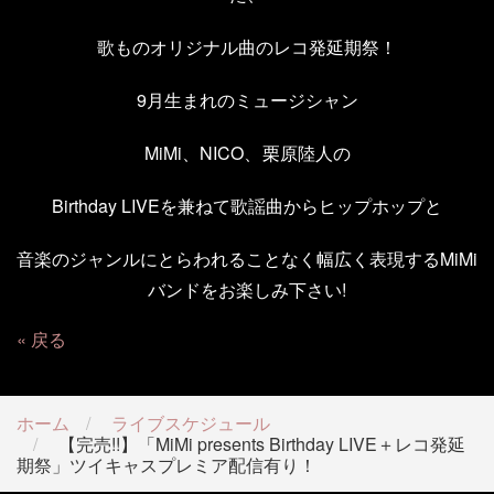
歌ものオリジナル曲のレコ発延期祭！
9
月生まれのミュージシャン
MiMi、
NICO、
栗原陸人の
Birthday LIVE
を兼ねて歌謡曲からヒップホップと
音楽のジャンルにとらわれることなく幅広く表現する
MiMi
バンドをお楽しみ下さい
!
戻る
ホーム
ライブスケジュール
【完売!!】「MiMi presents Birthday LIVE＋レコ発延
期祭」ツイキャスプレミア配信有り！