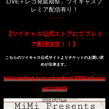
LIVE＋レコ発延期祭」ツイキャスプ
レミア配信有り！
【ツイキャス公式ストアにてプレミ
ア配信決定！！】
こちらのツイキャス公式サイトよりチケットのお買い求
めが出来ます。
twitcasting.tv/c:shockon2009/shopc
art/14845