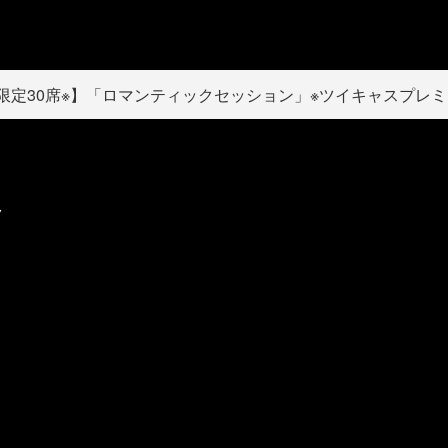
限定30席※】「ロマンティックセッション」※ツイキャスプレミ
ク