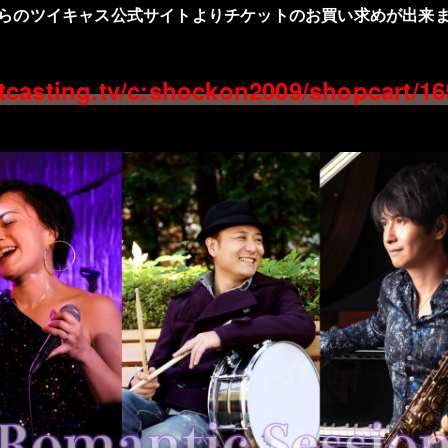
らのツイキャス公式サイトよりチケットのお買い求めが出来
tcasting.tv/c:shockon2009/shopcart/1