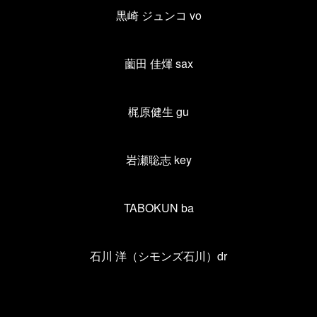
黒崎 ジュンコ
vo
薗田 佳煇
sax
梶原健生
gu
岩瀬聡志
key
TABOKUN ba
石川 洋（シモンズ石川）
dr