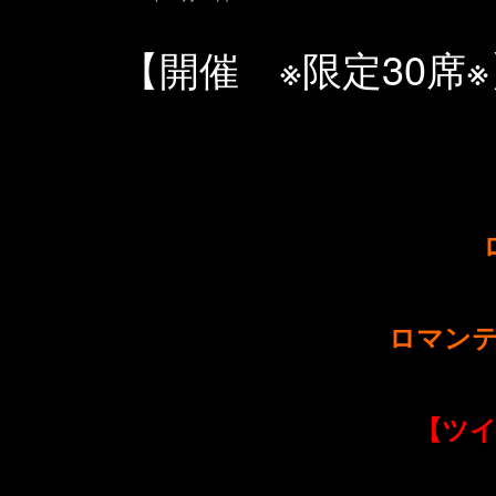
【開催 ※限定30
ロマン
【ツ