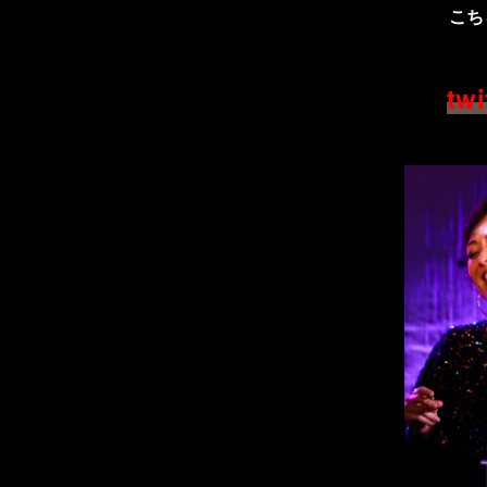
こち
twi