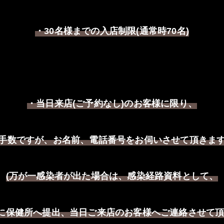
・
名様までの入店制限
通常時
名
30
(
70
)
・当日来店
ご予約なし
のお客様に限り、
(
)
手数ですが、お名前、電話番号をお伺いさせて頂きま
万が一感染者が出た場合は、感染経路資料として、
(
に保健所へ提出、当日ご来店のお客様へご連絡させて