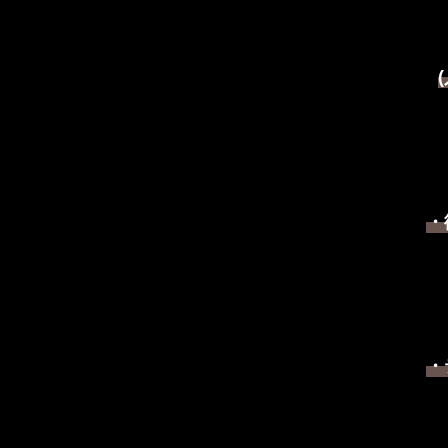
(
・
・