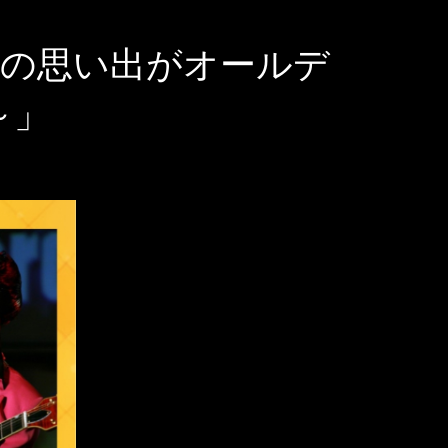
時代の思い出がオールデ
～」