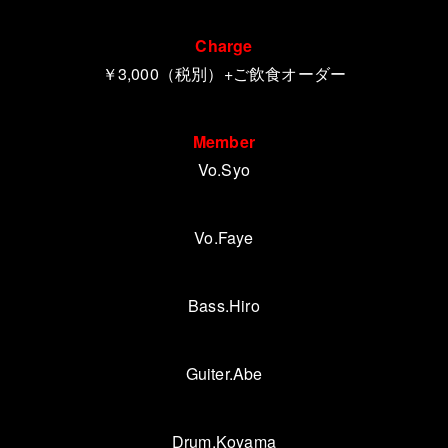
Charge
￥3,000（税別）+ご飲食オーダー
Member
Vo.Syo
Vo.Faye
Bass.Hiro
Guiter.Abe
Drum.Koyama