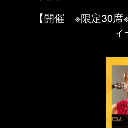
【開催 ※限定30席
ィ