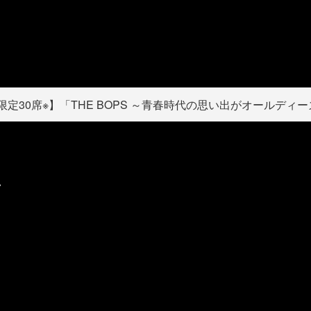
限定30席※】「THE BOPS ～青春時代の思い出がオールデ
ク