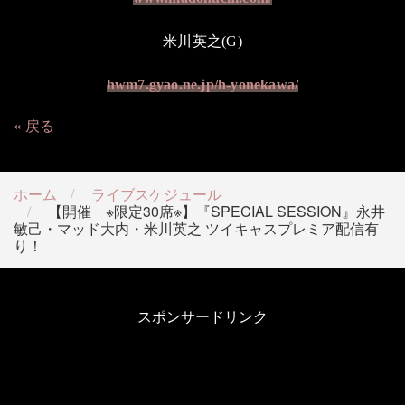
米川英之
(
G
)
hwm7.gyao.ne.jp/h-yonekawa/
戻る
ホーム
ライブスケジュール
【開催 ※限定30席※】『SPECIAL SESSION』永井
敏己・マッド大内・米川英之 ツイキャスプレミア配信有
り！
スポンサードリンク