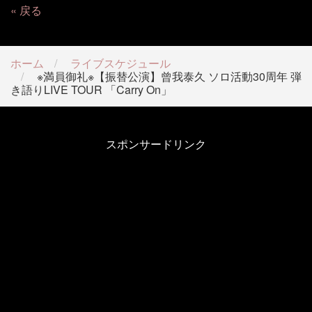
戻る
ホーム
ライブスケジュール
※満員御礼※【振替公演】曾我泰久 ソロ活動30周年 弾
き語りLIVE TOUR 「Carry On」
スポンサードリンク