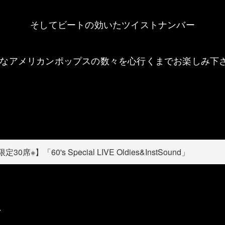
そしてビートの効いたツイストナンバー
なアメリカンポップスの数々を心行くまでお楽しみ下
0席※】「60's Special LIVE Oldies&InstSound」
ク