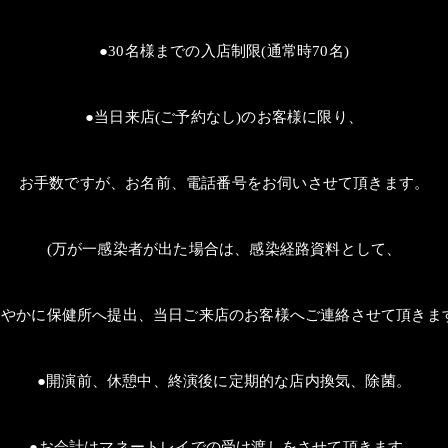
●
30
名様までの入店制限
(
通常時
70
名
)
●当日来店
(
ご予約なし
)
のお客様に限り、
お手数ですが、お名前、電話番号をお伺いさせて頂きます。
(
万が一感染者が出た場合は、感染経路資料として、
速やかに保健所へ提出、当日ご来店のお客様へご連絡させて頂きま
●開演前、休憩中、終演後に定期的な店内換気、除菌。
●お会計はマネートレイでの受け渡しをさせて頂きます。