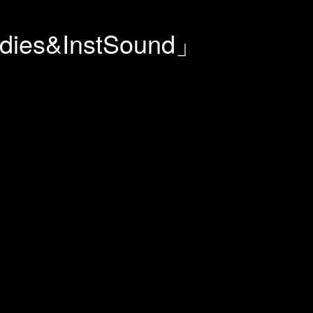
ies&InstSound」