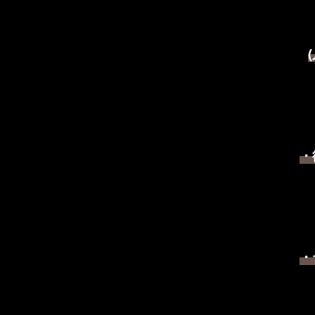
(
・
・