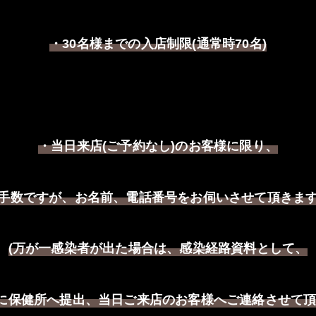
・
名様までの入店制限
通常時
名
30
(
70
)
・当日来店
ご予約なし
のお客様に限り、
(
)
手数ですが、お名前、電話番号をお伺いさせて頂きま
万が一感染者が出た場合は、感染経路資料として、
(
に保健所へ提出、当日ご来店のお客様へご連絡させて