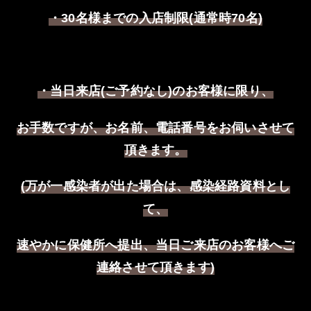
・
名様までの入店制限
通常時
名
30
(
70
)
・当日来店
ご予約なし
のお客様に限り、
(
)
お手数ですが、お名前、電話番号をお伺いさせて
頂きます。
万が一感染者が出た場合は、感染経路資料とし
(
て、
速やかに保健所へ提出、当日ご来店のお客様へご
連絡させて頂きます
)