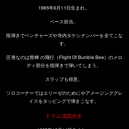
1985
年
6
月
11
日生まれ。
ベース担当。
指弾きでベンチャーズや寺内タケシナンバーを全てこな
す。
圧巻なのは熊蜂
の飛行（
Flight Of Bumble Bee
）のメロ
ディ部分を指弾きで弾いてしまう。
スラップも得意。
ソロコーナーではエリーゼのためにやアメージンググレ
イスをタッピングで弾きこなす。
ドラム浅賀光太