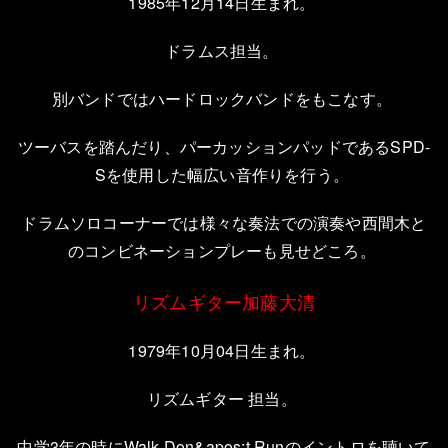
1985
年
12
月
14
日生まれ。
ドラムス担当。
別バンドではハードロックバンドをもこなす。
ツーバスを踏んだり、パーカッションパッドである
SPD-
S
を使用した幅広い音作りを行う。
ドラムソロコーナーでは様々な奏法での演奏や西間木と
のコンビネーションプレーも見せどころ。
リズムギター加藤大清
1979
年
10
月
04
日生まれ。
リズムギター
担当。
中学
3
年の時に
Walk Don&apos;t Run
のイントロを聴いて