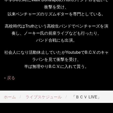
衝撃を受け、
以来ベンチャーズのリズムギターを専門としている。
高校時代は
Truth
という高校生バンドでベンチャーズを演
奏し、ノーキー氏の前座ライブなども行ったり、
バンド合戦にも出演。
社会人になり活動休止していたが
Youtube
で
B.C.V.
のキャ
ラバンを見て衝撃を受け、
半ば無理やり
B.C.V.
に入れて貰う。
戻る
ホーム
ライブスケジュール
「ＢＣＶ LIVE」