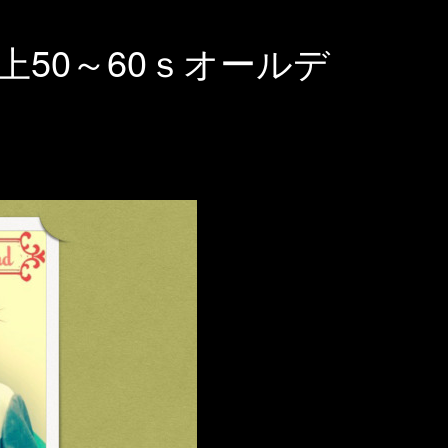
50～60ｓオールデ