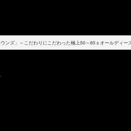
ウンズ」～こだわりにこだわった極上50～60ｓオールディー
ク