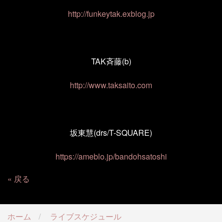
http://funkeytak.exblog.jp
TAK
斉藤
(b)
http://www.taksaito.com
坂東慧
(drs/T-SQUARE)
https://ameblo.jp/bandohsatoshi
戻る
ホーム
ライブスケジュール