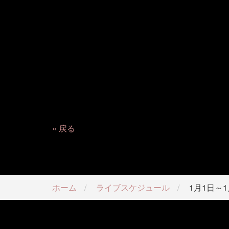
1月1日~1月
大変申
戻る
ホーム
ライブスケジュール
1月1日～