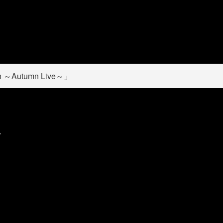
h ～Autumn Live～」
ク