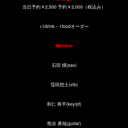
当日予約￥2,500 予約￥2,000（税込み）
+1drink・1foodオーダー
Member
石田 愼(sax)
窪田想士(vib)
和仁 将平(key/pf)
熊谷 勇哉(guitar)