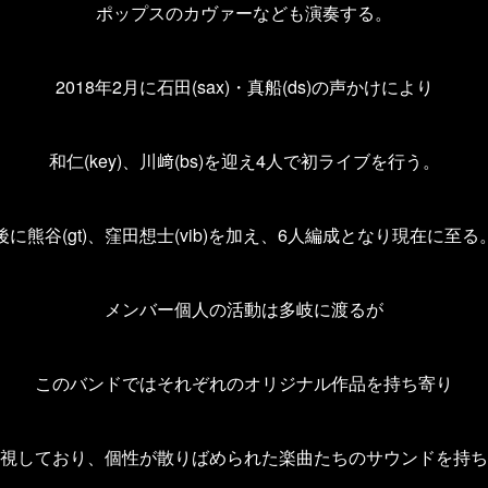
ポップスのカヴァーなども演奏する。
2018年2月に石田(sax)・真船(ds)の声かけにより
和仁(key)、川﨑(bs)を迎え4人で初ライブを行う。
後に熊谷(gt)、窪田想士(vib)を加え、6人編成となり現在に至る
メンバー個人の活動は多岐に渡るが
このバンドではそれぞれのオリジナル作品を持ち寄り
視しており、個性が散りばめられた楽曲たちのサウンドを持ち