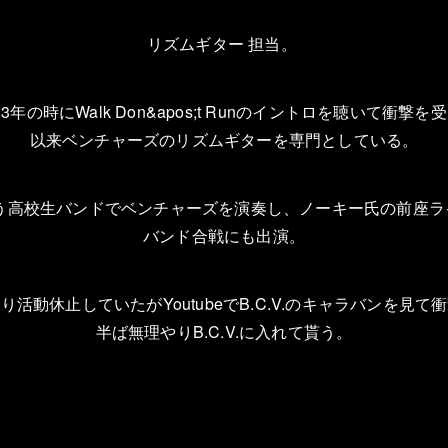
リズムギター
担当。
学
3
年の時に
Walk Don&apos;t Run
のイントロを聴いて衝撃を受
以来ベンチャーズのリズムギターを専門としている。
う高校生バンドでベンチャーズを演奏し、ノーキー氏の前座ラ
バンド合戦にも出演。
なり活動休止していたが
Youtube
で
B.C.V.
のキャラバンを見て衝
半ば無理やり
B.C.V.
に入れて貰う。