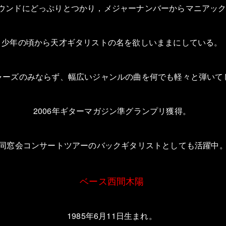
ウンドにどっぷりとつかり，メジャーナンバーからマニアッ
少年の頃から天才ギタリストの名を欲しいままにしている。
ャーズのみならず、幅広いジャンルの曲を何でも軽々と弾いて
2006
年ギターマガジン準グランプリ獲得。
同窓会コンサートツアーのバックギタリストとしても活躍中
ベース西間木陽
1985
年
6
月
11
日生まれ。