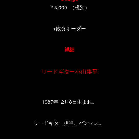
￥3,000 （税別）
+飲食オーダー
詳細
リードギター小山将平
1987
年
12
月
8
日生まれ。
リードギター担当。バンマス。