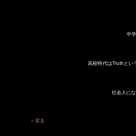
中
高校時代は
Truth
とい
社会人に
戻る