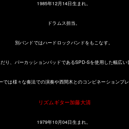
1985
年
12
月
14
日生まれ。
ドラムス担当。
別バンドではハードロックバンドをもこなす。
んだり、パーカッションパッドである
SPD-S
を使用した幅広い
ーでは様々な奏法での演奏や西間木とのコンビネーションプ
リズムギター加藤大清
1979
年
10
月
04
日生まれ。