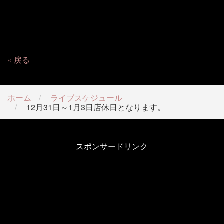
大変申し訳ございませんが2019年も
どうぞよろしくお願
い致しますm(_ _)m
戻る
ホーム
ライブスケジュール
12月31日～1月3日店休日となります。
スポンサードリンク