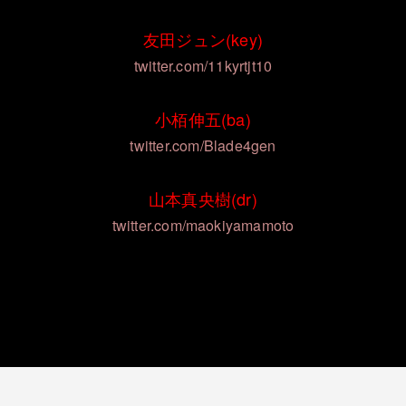
友田ジュン(key)
twitter.com/11kyrtjt10
小栢伸五(ba)
twitter.com/Blade4gen
山本真央樹(dr)
twitter.com/maokiyamamoto