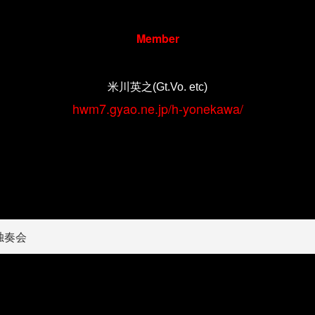
Member
米川英之
(Gt.Vo. etc)
hwm7.gyao.ne.jp/h-yonekawa/
独奏会