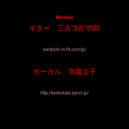
Member
ギター 三吉”3吉”功郎
sankichi.m78.com/jp/
ボーカル 加藤圭子
http://keikokato.syncl.jp/