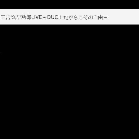
三吉”3吉”功郎LIVE～DUO！だからこその自由～
ク